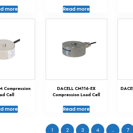
d more
Read more
M Compression
DACELL CM116-EX
DACE
ad Cell
Compression Load Cell
d more
Read more
1
2
3
4
…
7