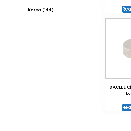
Rea
Korea
(144)
DACELL C
Lo
Rea