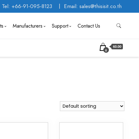
Tel: +66-91-095-8123
Email: sales@thisisit.co.th
ts
Manufacturers
Support
Contact Us
$0.00
0