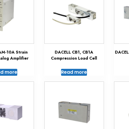
M-10A Strain
DACELL CB1, CB1A
DACEL
log Amplifier
Compression Load Cell
d more
Read more