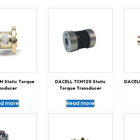
 Static Torque
DACELL TCN129 Static
DACELL
nsducer
Torque Transducer
d more
Read more