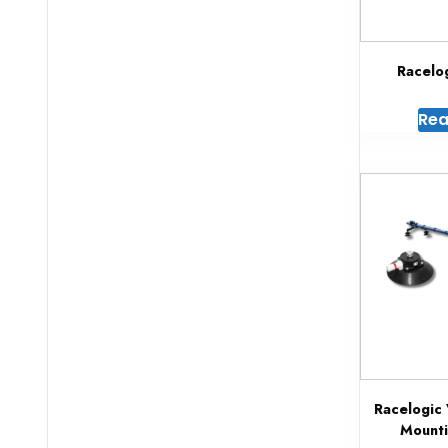
Racelo
Rea
Racelogic
Mounti