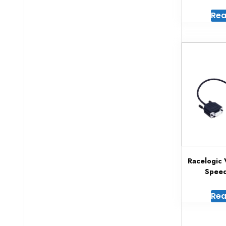
Rea
Racelogic
Speed
Rea