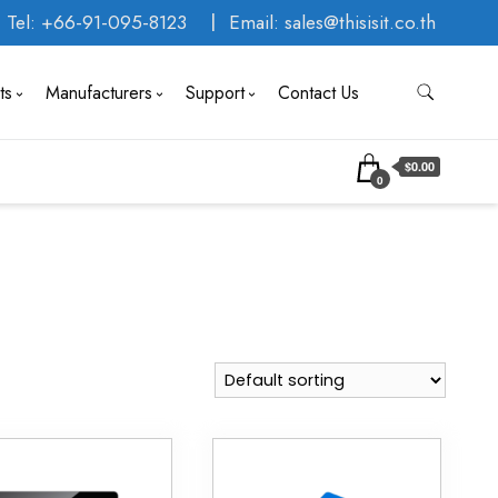
Tel: +66-91-095-8123
Email: sales@thisisit.co.th
ts
Manufacturers
Support
Contact Us
$0.00
0