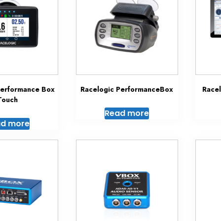
Performance Box
Racelogic PerformanceBox
Race
Touch
Read more
d more