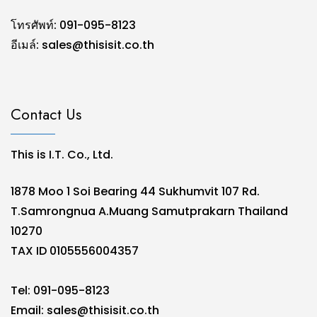
โทรศัพท์: 091-095-8123
อีเมล์:
sales@thisisit.co.th
Contact Us
This is I.T. Co., Ltd.
1878 Moo 1 Soi Bearing 44 Sukhumvit 107 Rd.
T.Samrongnua A.Muang Samutprakarn Thailand
10270
TAX ID 0105556004357
Tel: 091-095-8123
Email:
sales@thisisit.co.th