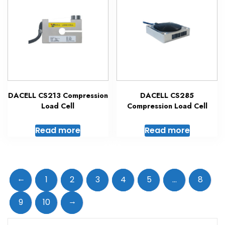
DACELL CS213 Compression
DACELL CS285
Load Cell
Compression Load Cell
Read more
Read more
←
1
2
3
4
5
…
8
→
9
10