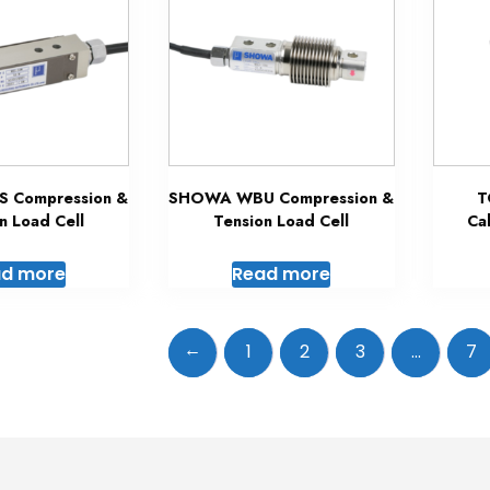
 Compression &
SHOWA WBU Compression &
T
n Load Cell
Tension Load Cell
Cal
d more
Read more
←
1
2
3
…
7