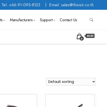
Tel: +66-91-095-8123
Email: sales@thisisit.co.th
ts
Manufacturers
Support
Contact Us
$0.00
0