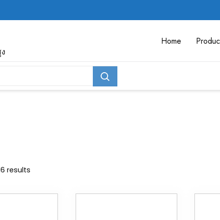
Home
Produc
ูง
16 results