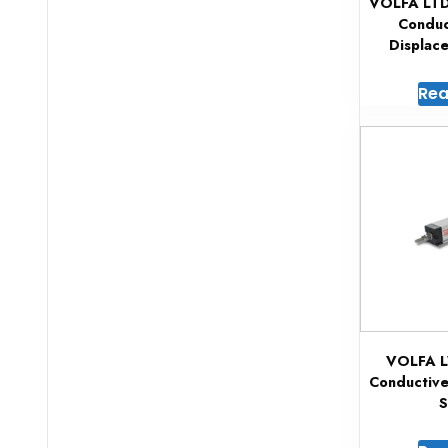
VOLFA LTD 
Conduc
Displac
Rea
VOLFA L
Conductive
S