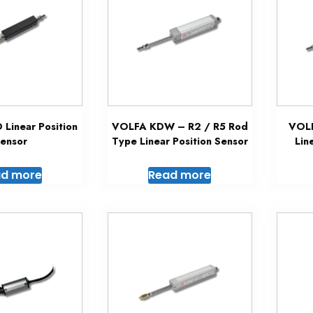
Linear Position
VOLFA KDW – R2 / R5 Rod
VOLF
ensor
Type Linear Position Sensor
Lin
d more
Read more