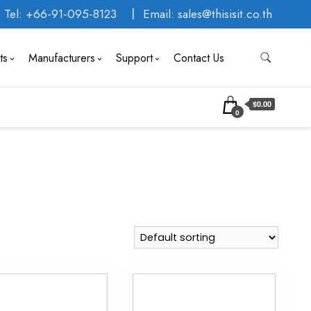
Tel: +66-91-095-8123
Email: sales@thisisit.co.th
ts
Manufacturers
Support
Contact Us
$0.00
0