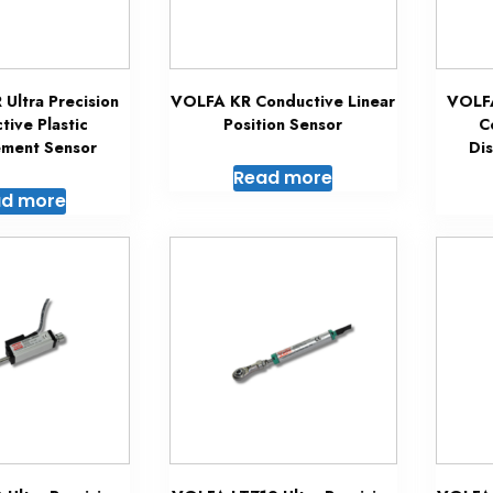
Ultra Precision
VOLFA KR Conductive Linear
VOLFA
tive Plastic
Position Sensor
C
ement Sensor
Di
Read more
d more