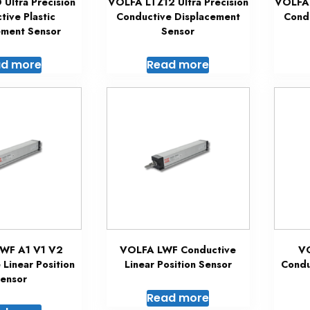
Ultra Precision
VOLFA LTZ12 Ultra Precision
VOLFA 
tive Plastic
Conductive Displacement
Cond
ement Sensor
Sensor
d more
Read more
WF A1 V1 V2
VOLFA LWF Conductive
VO
 Linear Position
Linear Position Sensor
Condu
ensor
Read more