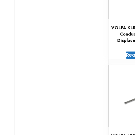
VOLFA KLR 
Conduc
Displac
Rea