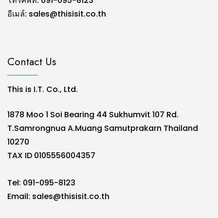
โทรศัพท์: 091-095-8123
อีเมล์:
sales@thisisit.co.th
Contact Us
This is I.T. Co., Ltd.
1878 Moo 1 Soi Bearing 44 Sukhumvit 107 Rd.
T.Samrongnua A.Muang Samutprakarn Thailand
10270
TAX ID 0105556004357
Tel: 091-095-8123
Email:
sales@thisisit.co.th